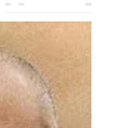
W świecie męskiej elegancji istnieją dwa filary:
business suit i dinner suit. Na pierwszy rzut oka mogą
wydawać się podobne — oba szyte na miarę, oba
pełne klasy. A jednak różni je coś więcej niż tylko
satyna na klapach czy kolor tkaniny. Różni je intencja.
Jeden powstał, by towarzyszyć codziennym
decyzjom, rozmowom, negocjacjom. Drugi – by
błyszczeć w świetle reflektorów, celebrować chwile,
które zapamiętamy na lata. „To nie tylko ubranie. To
rola, którą się odgrywa".