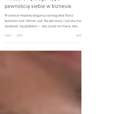
Odkryj subtelną różnicę między
wieczorową elegancją a
pewnością siebie w biznesie.
W świecie męskiej elegancji istnieją dwa filary:
business suit i dinner suit. Na pierwszy rzut oka mogą
wydawać się podobne — oba szyte na miarę, oba
pełne klasy. A jednak różni je coś więcej niż tylko
satyna na klapach czy kolor tkaniny. Różni je intencja.
Jeden powstał, by towarzyszyć codziennym
decyzjom, rozmowom, negocjacjom. Drugi – by
błyszczeć w świetle reflektorów, celebrować chwile,
które zapamiętamy na lata. „To nie tylko ubranie. To
rola, którą się odgrywa".