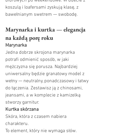
biurowych po weekendowe. W duecie z 
koszulą i loafersami zyskują klasę, z 
bawełnianym swetrem — swobodę.
Marynarka i kurtka — elegancja 
na każdą porę roku
Marynarka
Jedna dobrze skrojona marynarka 
potrafi odmienić sposób, w jaki 
mężczyzna się porusza. Najbardziej 
uniwersalny będzie granatowy model z 
wełny — neutralny, ponadczasowy i łatwy 
do łączenia. Zestawisz ją z chinosami, 
jeansami, a w komplecie z kamizelką 
stworzy garnitur.
Kurtka skórzana
Skóra, która z czasem nabiera 
charakteru. 
To element, który nie wymaga słów. 