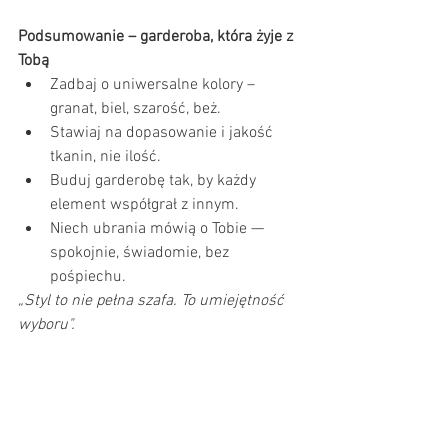
Podsumowanie – garderoba, która żyje z 
Tobą
Zadbaj o uniwersalne kolory – 
granat, biel, szarość, beż.
Stawiaj na dopasowanie i jakość 
tkanin, nie ilość.
Buduj garderobę tak, by każdy 
element współgrał z innym.
Niech ubrania mówią o Tobie — 
spokojnie, świadomie, bez 
pośpiechu.
„Styl to nie pełna szafa. To umiejętność 
wyboru".
Nie wiesz, od czego zacząć budowanie 