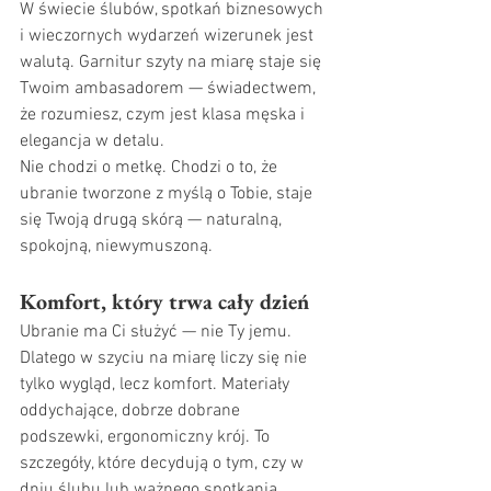
W świecie ślubów, spotkań biznesowych 
i wieczornych wydarzeń wizerunek jest 
walutą. Garnitur szyty na miarę staje się 
Twoim ambasadorem — świadectwem, 
że rozumiesz, czym jest klasa męska i 
elegancja w detalu.
Nie chodzi o metkę. Chodzi o to, że 
ubranie tworzone z myślą o Tobie, staje 
się Twoją drugą skórą — naturalną, 
spokojną, niewymuszoną.
Komfort, który trwa cały dzień
Ubranie ma Ci służyć — nie Ty jemu. 
Dlatego w szyciu na miarę liczy się nie 
tylko wygląd, lecz komfort. Materiały 
oddychające, dobrze dobrane 
podszewki, ergonomiczny krój. To 
szczegóły, które decydują o tym, czy w 
dniu ślubu lub ważnego spotkania 