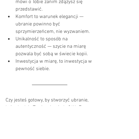
mówi o Tobie zanim zdążysz się 
przedstawić.
Komfort to warunek elegancji — 
ubranie powinno być 
sprzymierzeńcem, nie wyzwaniem.
Unikalność to sposób na 
autentyczność — szycie na miarę 
pozwala być sobą w świecie kopii.
Inwestycja w miarę, to inwestycja w 
pewność siebie.
Czy jesteś gotowy, by stworzyć ubranie, 
które będzie Twoją wizytówką? W „Za 
Kulisami” wierzymy, że elegancja to 
świadomość wyboru. Nie chodzi o to, by 
mieć więcej ubrań — lecz by mieć te 
właściwe.