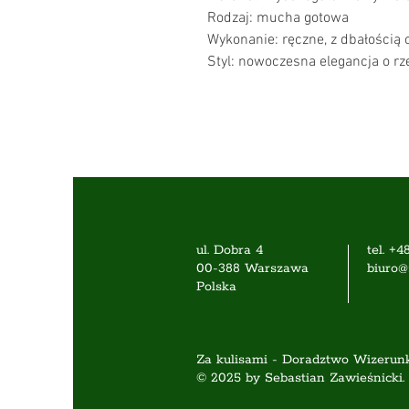
Rodzaj: mucha gotowa 
Wykonanie: ręczne, z dbałością 
Styl: nowoczesna elegancja o r
ul. Dobra 4
tel. +4
00-388 Warszawa
biuro@
Polska
Za kulisami - Doradztwo Wizerunk
© 2025 by Sebastian Zawieśnicki.