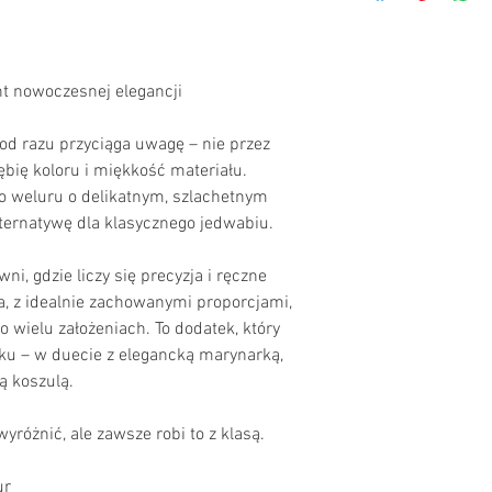
zaufanie i przekonać 
pakowania i kosztów. 
informacji na temat pol
sposobem, aby budować
że mogą kupować bez 
t nowoczesnej elegancji
od razu przyciąga uwagę – nie przez 
ębię koloru i miękkość materiału. 
weluru o delikatnym, szlachetnym 
ternatywę dla klasycznego jedwabiu.
, gdzie liczy się precyzja i ręczne 
, z idealnie zachowanymi proporcjami, 
wielu założeniach. To dodatek, który 
oku – w duecie z elegancką marynarką, 
ą koszulą.
wyróżnić, ale zawsze robi to z klasą.
ur