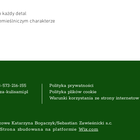
o każdy detal
zemieślniczym charakterze
8-573-216-155
Polityka prywatności
za-kulisami.pl
Polityka plików cookie
Warunki korzystania ze strony internetow
owe Katarzyna Bogaczyk/Sebastian Zawieśnicki s..c
.
Strona zbudowana na platformie
Wix.com