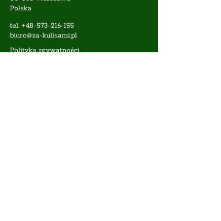
Polska
tel.
+48-573-216-155
biuro@za-kulisami.pl
Polityka prywatności
Polityka plików cookie
Warunki korzystania ze strony
internetow
Za kulisami - Doradztwo Wizerunkowe
Katarzyna Bogaczyk/Sebastian
Zawieśnicki s..c
.
© 2025 by Sebastian Zawieśnicki.
Strona zbudowana na platformie
Wix.com
Umów konsultację