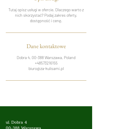
Tutaj opisz usługi w ofercie. Dlaczego warto z
nich skorzystać? Podaj zakres oferty,
dostępność i cenę.
Dane kontaktowe
Dobra 4, 00-388 Warszawa, Poland
+48573216155
biuro@za-kulisami.pl
ul. Dobra 4
00-388 Warszawa