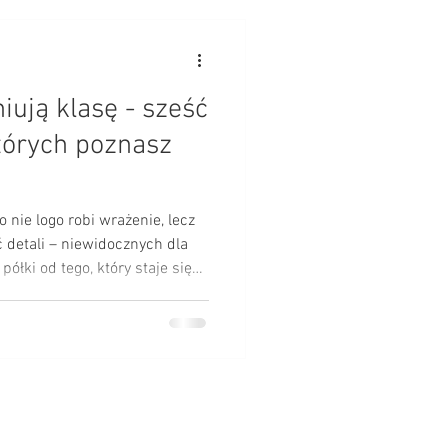
niują klasę - sześć
tórych poznasz
o nie logo robi wrażenie, lecz
ć detali – niewidocznych dla
półki od tego, który staje się