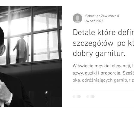
Sebastian Zawieśnicki
24 paź 2025
Detale które defi
szczegółów, po k
dobry garnitur.
W świecie męskiej elegancji, t
szwy, guziki i proporcje. Sześ
oka, odróżniających garnitur z 
przedłużeniem charakteru.