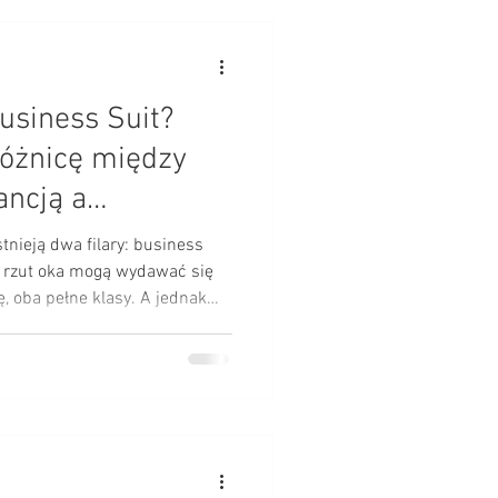
usiness Suit?
różnicę między
ancją a
 w biznesie.
tnieją dwa filary: business
zy rzut oka mogą wydawać się
, oba pełne klasy. A jednak
satyna na klapach czy kolor
om, negocjacjom. Drugi – by
ów, celebrować chwile, które
lko ubranie. To rola, którą się