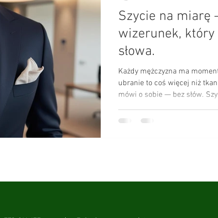
Szycie na miarę 
wizerunek, który
słowa.
Każdy mężczyzna ma moment,
ubranie to coś więcej niż tkani
mówi o sobie — bez słów. Szyc
kwestią mody, lecz świadomoś
tak, jak się czujesz: pewnie, s
nie zaczyna się w lustrze. Zac
wymagać od siebie więcej.