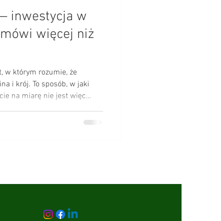
— inwestycja w
 mówi więcej niż
 w którym rozumie, że
na i krój. To sposób, w jaki
ie na miarę nie jest więc
ci. To decyzja, by wyglądać
pokojnie, z klasą. Bo elegancja
zyna się od decyzji, by