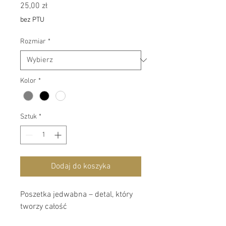
Cena
25,00 zł
bez PTU
Rozmiar
*
Kolor
*
Sztuk
*
Dodaj do koszyka
Poszetka jedwabna – detal, który 
tworzy całość